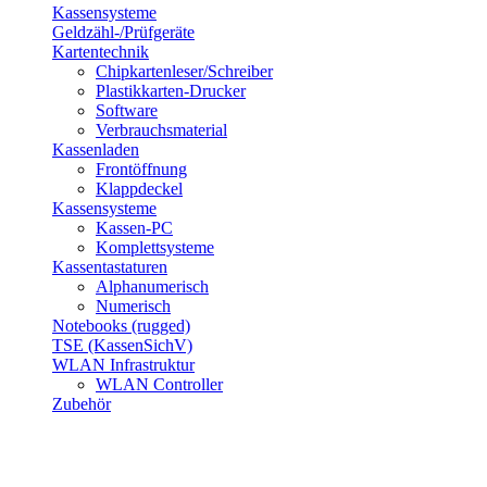
Kassensysteme
Geldzähl-/Prüfgeräte
Kartentechnik
Chipkartenleser/Schreiber
Plastikkarten-Drucker
Software
Verbrauchsmaterial
Kassenladen
Frontöffnung
Klappdeckel
Kassensysteme
Kassen-PC
Komplettsysteme
Kassentastaturen
Alphanumerisch
Numerisch
Notebooks (rugged)
TSE (KassenSichV)
WLAN Infrastruktur
WLAN Controller
Zubehör