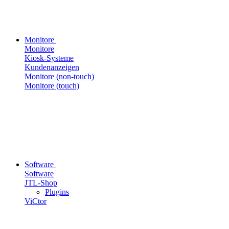
Monitore
Monitore
Kiosk-Systeme
Kundenanzeigen
Monitore (non-touch)
Monitore (touch)
Software
Software
JTL-Shop
Plugins
ViCtor