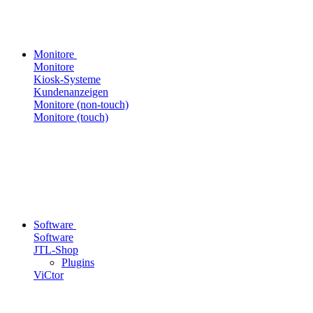
Monitore
Monitore
Kiosk-Systeme
Kundenanzeigen
Monitore (non-touch)
Monitore (touch)
Software
Software
JTL-Shop
Plugins
ViCtor