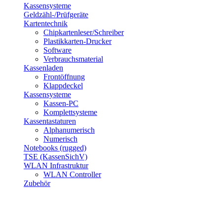
Kassensysteme
Geldzähl-/Prüfgeräte
Kartentechnik
Chipkartenleser/Schreiber
Plastikkarten-Drucker
Software
Verbrauchsmaterial
Kassenladen
Frontöffnung
Klappdeckel
Kassensysteme
Kassen-PC
Komplettsysteme
Kassentastaturen
Alphanumerisch
Numerisch
Notebooks (rugged)
TSE (KassenSichV)
WLAN Infrastruktur
WLAN Controller
Zubehör